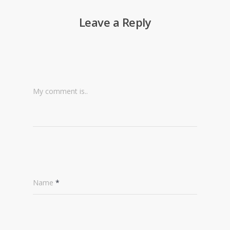
Leave a Reply
My comment is..
Name
*