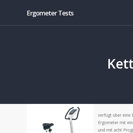
Ergometer Tests
Ket
verfügt über ein
Ergometer mit ein
und mit acht Prog