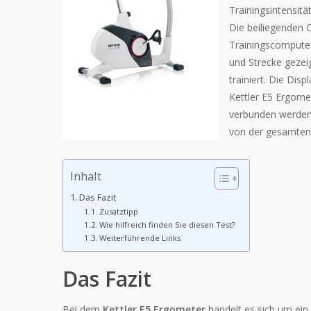
Trainingsintensit
Die beiliegenden 
Trainingscomputer
und Strecke gezeig
trainiert. Die Dis
Kettler E5 Ergome
verbunden werden,
von der gesamten W
Inhalt
Das Fazit
Zusatztipp
Wie hilfreich finden Sie diesen Test?
Weiterführende Links
Das Fazit
Bei dem
Kettler E5 Ergometer
handelt es sich um ein