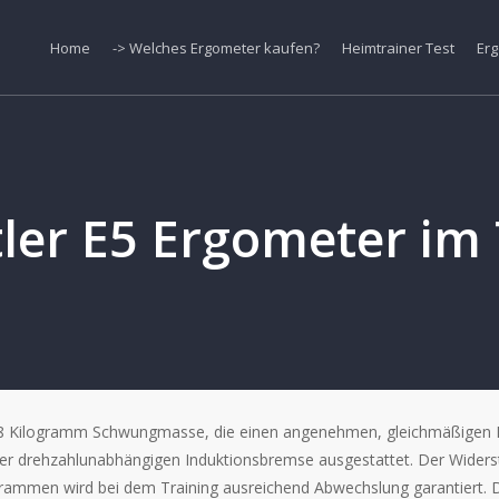
Home
-> Welches Ergometer kaufen?
Heimtrainer Test
Erg
tler E5 Ergometer im 
e 8 Kilogramm Schwungmasse, die einen angenehmen, gleichmäßigen R
er drehzahlunabhängigen Induktionsbremse ausgestattet. Der Widerst
rammen wird bei dem Training ausreichend Abwechslung garantiert. Du