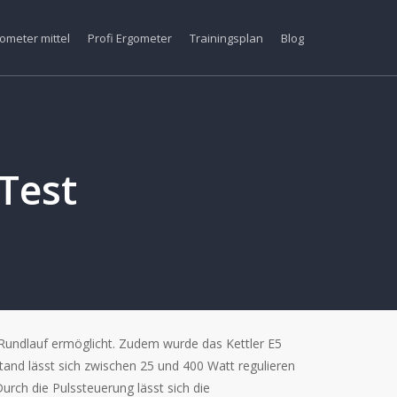
ometer mittel
Profi Ergometer
Trainingsplan
Blog
Test
undlauf ermöglicht. Zudem wurde das Kettler E5
and lässt sich zwischen 25 und 400 Watt regulieren
rch die Pulssteuerung lässt sich die