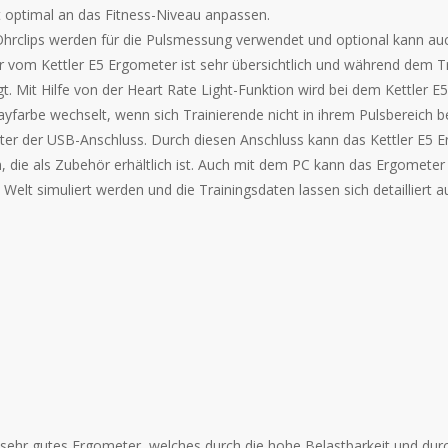
ät optimal an das Fitness-Niveau anpassen.
Ohrclips werden für die Pulsmessung verwendet und optional kann auc
 vom Kettler E5 Ergometer ist sehr übersichtlich und während dem Tr
t. Mit Hilfe von der Heart Rate Light-Funktion wird bei dem Kettler 
playfarbe wechselt, wenn sich Trainierende nicht in ihrem Pulsbereich 
ter der USB-Anschluss. Durch diesen Anschluss kann das Kettler E5 E
 die als Zubehör erhältlich ist. Auch mit dem PC kann das Ergomete
elt simuliert werden und die Trainingsdaten lassen sich detailliert 
 sehr gutes Ergometer, welches durch die hohe Belastbarkeit und dur