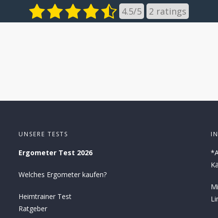
4.5
/
5
2
ratings
UNSERE TESTS
I
Ergometer Test 2026
*A
Kä
Welches Ergometer kaufen?
Mi
Heimtrainer Test
Li
Ratgeber