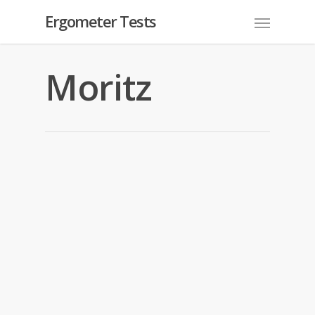
Ergometer Tests
Moritz
Moritz
In
Blog
Der Ergometer-Test im Profifußball:
Wie Bundesligateams die
Leistungsfähigkeit ihrer Spieler
messen