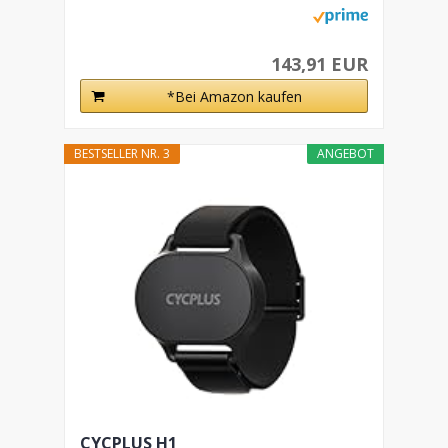
143,91 EUR
*Bei Amazon kaufen
BESTSELLER NR. 3
ANGEBOT
CYCPLUS H1