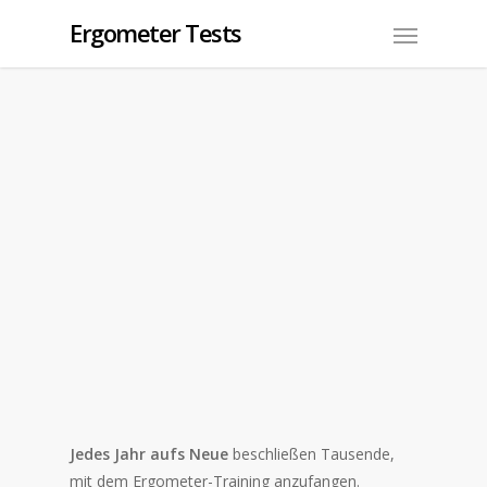
Ergometer Tests
BLOG
Ergometer Motivation fürs
Training
By
Moritz
23. Januar 2015
No Comments
Jedes Jahr aufs Neue
beschließen Tausende,
mit dem Ergometer-Training anzufangen.