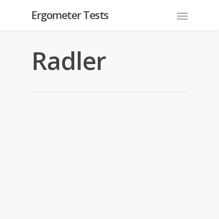
Ergometer Tests
Radler
Radler
In
Blog
Pulsuhr ohne Brustgurt – Ratgeber