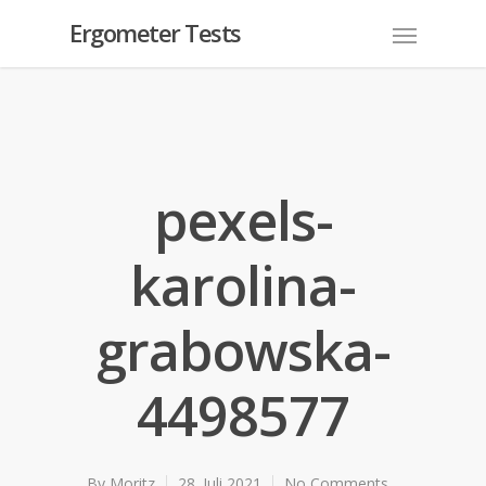
Ergometer Tests
pexels-
karolina-
grabowska-
4498577
By
Moritz
28. Juli 2021
No Comments