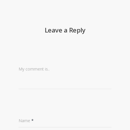
Leave a Reply
My comment is..
Name
*