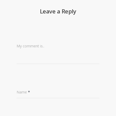
Leave a Reply
My comment is..
Name
*