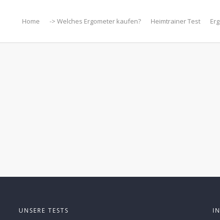
Home
-> Welches Ergometer kaufen?
Heimtrainer Test
Erg
UNSERE TESTS
I