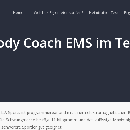
Home
-> Welches Ergometer kaufen?
Heimtrainer Test
Erg
ody Coach EMS im Te
r L.A Sports ist programmierbar und mit einem elektromagnetischen 
 Die Schwungmasse beträgt 11 Kilogramm und das zulässige Maximal
 schwerere Sportler gut geeignet.