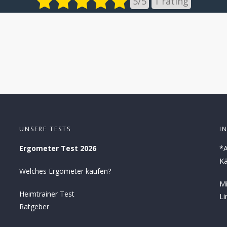
5
/
5
1
rating
UNSERE TESTS
I
Ergometer Test 2026
*A
Kä
Welches Ergometer kaufen?
Mi
Heimtrainer Test
Li
Ratgeber